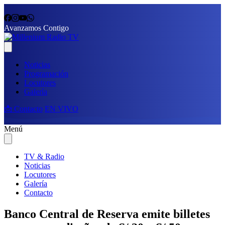
Avanzamos Contigo
Noticias
Programación
Locutores
Galería
📩 Contacto
EN VIVO
Menú
TV & Radio
Noticias
Locutores
Galería
Contacto
Banco Central de Reserva emite billetes