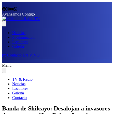
Avanzamos Contigo
Noticias
Programación
Locutores
Galería
📩 Contacto
EN VIVO
Menú
TV & Radio
Noticias
Locutores
Galería
Contacto
Banda de Shilcayo: Desalojan a invasores