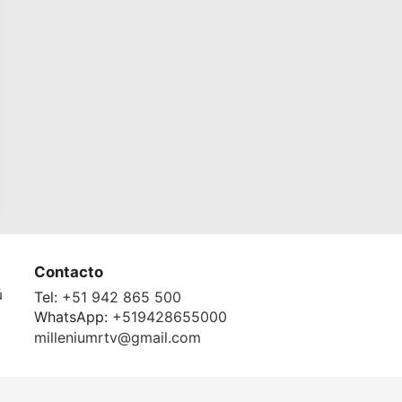
Contacto
ú
Tel:
+51 942 865 500
WhatsApp:
+519428655000
milleniumrtv@gmail.com