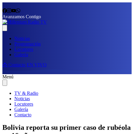
Avanzamos Contigo
Noticias
Programación
Locutores
Galería
📩 Contacto
EN VIVO
Menú
TV & Radio
Noticias
Locutores
Galería
Contacto
Bolivia reporta su primer caso de rubéola