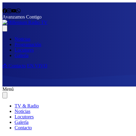
Avanzamos Contigo
Noticias
Programación
Locutores
Galería
📩 Contacto
EN VIVO
Menú
TV & Radio
Noticias
Locutores
Galería
Contacto