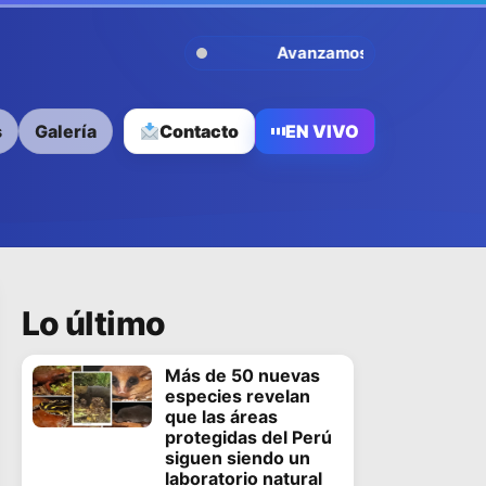
Avanzamos Contigo
s
Galería
Contacto
EN VIVO
Lo último
Más de 50 nuevas
especies revelan
que las áreas
protegidas del Perú
siguen siendo un
laboratorio natural