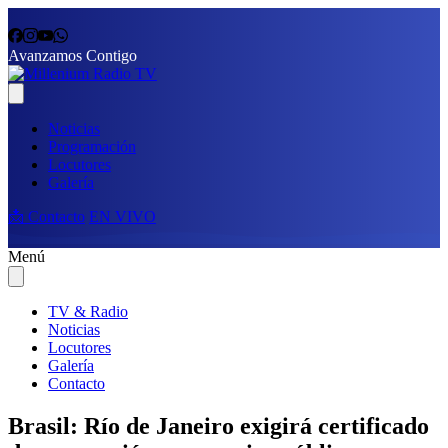
Avanzamos Contigo
Noticias
Programación
Locutores
Galería
📩 Contacto
EN VIVO
Menú
TV & Radio
Noticias
Locutores
Galería
Contacto
Brasil: Río de Janeiro exigirá certificado