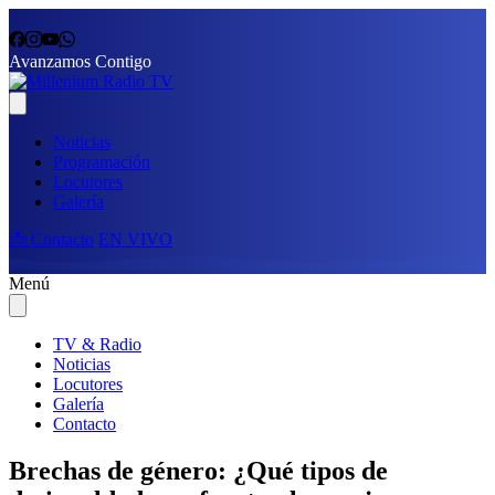
Avanzamos Contigo
Noticias
Programación
Locutores
Galería
📩 Contacto
EN VIVO
Menú
TV & Radio
Noticias
Locutores
Galería
Contacto
Brechas de género: ¿Qué tipos de