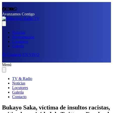
Avanzamos Contigo
Noticias
Programación
Locutores
Galería
📩 Contacto
EN VIVO
Menú
TV & Radio
Noticias
Locutores
Galería
Contacto
Bukayo Saka, víctima de insultos racistas,