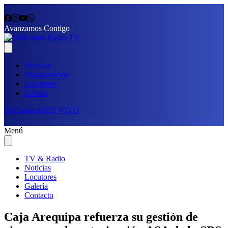
Avanzamos Contigo
Noticias
Programación
Locutores
Galería
📩 Contacto
EN VIVO
Menú
TV & Radio
Noticias
Locutores
Galería
Contacto
Caja Arequipa refuerza su gestión de