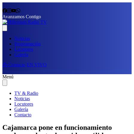
Avanzamos Contigo
Noticias
Programación
Locutores
Galería
📩 Contacto
EN VIVO
Menú
TV & Radio
Noticias
Locutores
Galería
Contacto
Cajamarca pone en funcionamiento