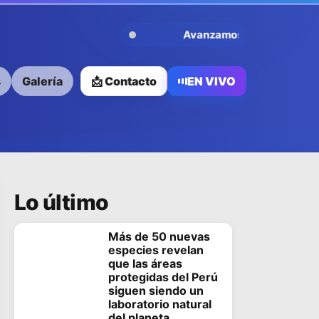
Avanzamos Contigo
s
Galería
📩 Contacto
EN VIVO
Lo último
Más de 50 nuevas
especies revelan
que las áreas
protegidas del Perú
siguen siendo un
laboratorio natural
del planeta