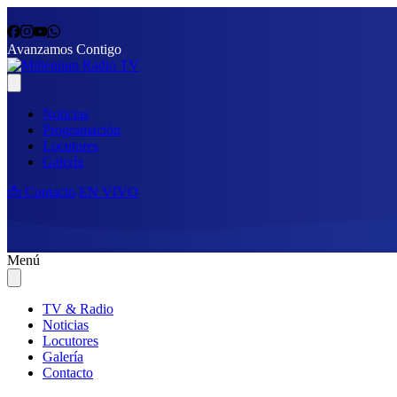
Avanzamos Contigo
Noticias
Programación
Locutores
Galería
📩 Contacto
EN VIVO
Menú
TV & Radio
Noticias
Locutores
Galería
Contacto