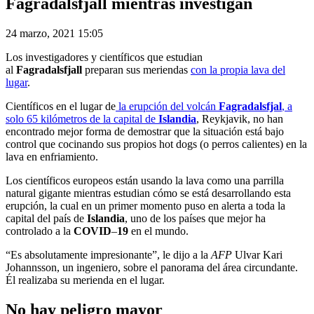
Fagradalsfjall mientras investigan
24 marzo, 2021 15:05
Los investigadores y científicos que estudian
al
Fagradalsfjall
preparan sus meriendas
con la propia lava del
lugar
.
Científicos en el lugar de
la erupción del volcán
Fagradalsfjal
, a
solo 65 kilómetros de la capital de
Islandia
, Reykjavik, no han
encontrado mejor forma de demostrar que la situación está bajo
control que cocinando sus propios hot dogs (o perros calientes) en la
lava en enfriamiento.
Los científicos europeos están usando la lava como una parrilla
natural gigante mientras estudian cómo se está desarrollando esta
erupción, la cual en un primer momento puso en alerta a toda la
capital del país de
Islandia
, uno de los países que mejor ha
controlado a la
COVID
–
19
en el mundo.
“Es absolutamente impresionante”, le dijo a la
AFP
Ulvar Kari
Johannsson, un ingeniero, sobre el panorama del área circundante.
Él realizaba su merienda en el lugar.
No hay peligro mayor