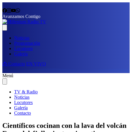
Avanzamos Contigo
Noticias
Programación
Locutores
Galería
📩 Contacto
EN VIVO
Menú
TV & Radio
Noticias
Locutores
Galería
Contacto
Científicos cocinan con la lava del volcán