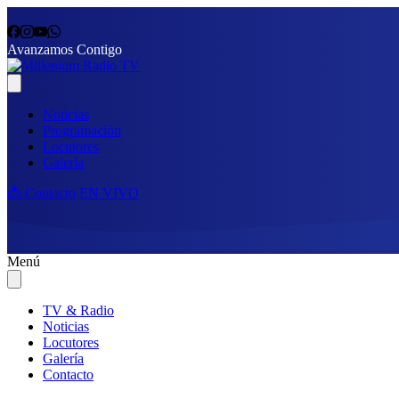
Avanzamos Contigo
Noticias
Programación
Locutores
Galería
📩 Contacto
EN VIVO
Menú
TV & Radio
Noticias
Locutores
Galería
Contacto