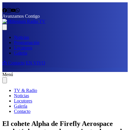
Avanzamos Contigo
Noticias
Programación
Locutores
Galería
📩 Contacto
EN VIVO
Menú
TV & Radio
Noticias
Locutores
Galería
Contacto
El cohete Alpha de Firefly Aerospace