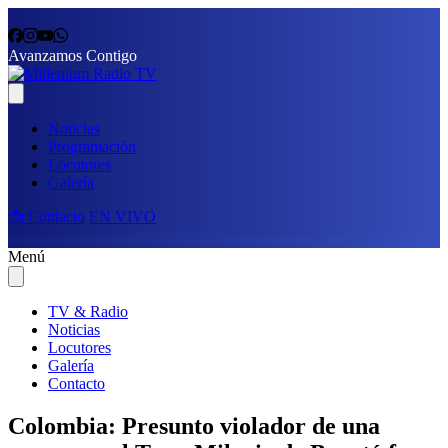
Avanzamos Contigo
Noticias
Programación
Locutores
Galería
📩 Contacto
EN VIVO
Menú
TV & Radio
Noticias
Locutores
Galería
Contacto
Colombia: Presunto violador de una