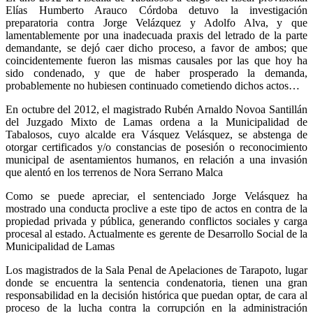
Elías Humberto Arauco Córdoba detuvo la investigación
preparatoria contra Jorge Velázquez y Adolfo Alva, y que
lamentablemente por una inadecuada praxis del letrado de la parte
demandante, se dejó caer dicho proceso, a favor de ambos; que
coincidentemente fueron las mismas causales por las que hoy ha
sido condenado, y que de haber prosperado la demanda,
probablemente no hubiesen continuado cometiendo dichos actos…
En octubre del 2012, el magistrado Rubén Arnaldo Novoa Santillán
del Juzgado Mixto de Lamas ordena a la Municipalidad de
Tabalosos, cuyo alcalde era Vásquez Velásquez, se abstenga de
otorgar certificados y/o constancias de posesión o reconocimiento
municipal de asentamientos humanos, en relación a una invasión
que alentó en los terrenos de Nora Serrano Malca
Como se puede apreciar, el sentenciado Jorge Velásquez ha
mostrado una conducta proclive a este tipo de actos en contra de la
propiedad privada y pública, generando conflictos sociales y carga
procesal al estado. Actualmente es gerente de Desarrollo Social de la
Municipalidad de Lamas
Los magistrados de la Sala Penal de Apelaciones de Tarapoto, lugar
donde se encuentra la sentencia condenatoria, tienen una gran
responsabilidad en la decisión histórica que puedan optar, de cara al
proceso de la lucha contra la corrupción en la administración