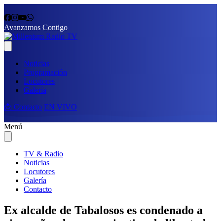
Avanzamos Contigo
Noticias
Programación
Locutores
Galería
📩 Contacto
EN VIVO
Menú
TV & Radio
Noticias
Locutores
Galería
Contacto
Ex alcalde de Tabalosos es condenado a