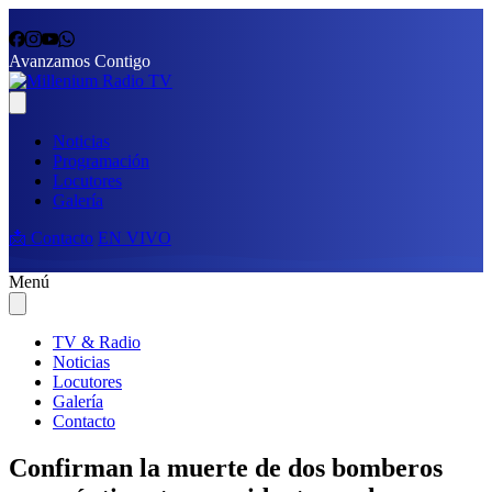
Avanzamos Contigo
Noticias
Programación
Locutores
Galería
📩 Contacto
EN VIVO
Menú
TV & Radio
Noticias
Locutores
Galería
Contacto
Confirman la muerte de dos bomberos