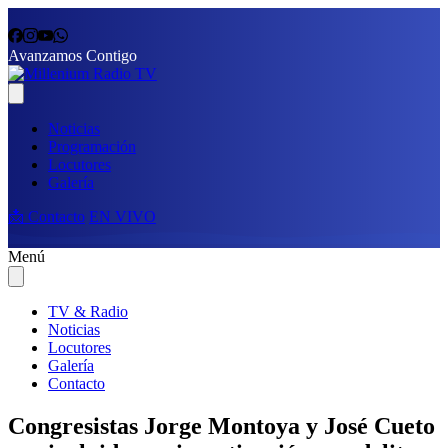
Avanzamos Contigo
Noticias
Programación
Locutores
Galería
📩 Contacto
EN VIVO
Menú
TV & Radio
Noticias
Locutores
Galería
Contacto
Congresistas Jorge Montoya y José Cueto