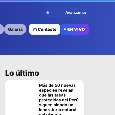
Avanzamos Contigo
s
Galería
📩 Contacto
EN VIVO
Lo último
Más de 50 nuevas
especies revelan
que las áreas
protegidas del Perú
siguen siendo un
laboratorio natural
del planeta