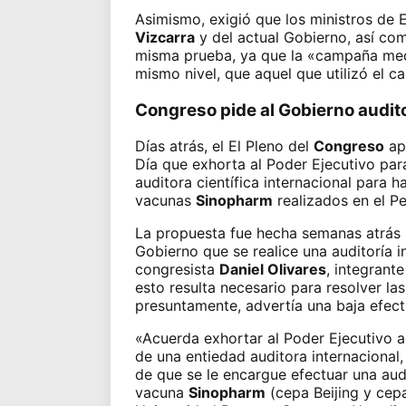
Asimismo, exigió que los ministros de 
Vizcarra
y del actual Gobierno, así co
misma prueba
, ya que la «campaña med
mismo nivel, que aquel que utilizó el ca
Congreso pide al Gobierno audit
Días atrás, el El Pleno del
Congreso
apr
Día que exhorta al Poder Ejecutivo pa
auditora científica internacional para ha
vacunas
Sinopharm
realizados en el Pe
La propuesta fue hecha semanas atrás 
Gobierno
que se realice una auditoría i
congresista
Daniel Olivares
, integrant
esto resulta necesario para resolver la
presuntamente, advertía una baja efect
«Acuerda exhortar al Poder Ejecutivo a 
de una entiedad auditora internacional
de que se le encargue efectuar una audit
vacuna
Sinopharm
(cepa Beijing y cep