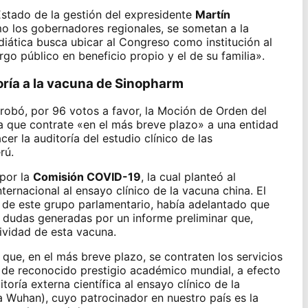
Estado de la gestión del expresidente
Martín
mo los gobernadores regionales,
se sometan a la
iática busca ubicar al Congreso como institución al
rgo público en beneficio propio y el de su familia».
oría a la vacuna de Sinopharm
obó, por 96 votos a favor, la Moción de Orden del
ra que contrate «en el más breve plazo»
a una entidad
cer la auditoría
del estudio clínico de las
rú.
por la
Comisión COVID-19
, la cual planteó al
nternacional al ensayo clínico de la vacuna
china. El
e de este grupo parlamentario, había adelantado que
s dudas generadas por un informe preliminar que,
ividad de esta vacuna.
que, en el más breve plazo, se contraten los servicios
, de reconocido prestigio académico mundial, a efecto
oría externa científica al ensayo clínico de la
a Wuhan), cuyo patrocinador en nuestro país es la