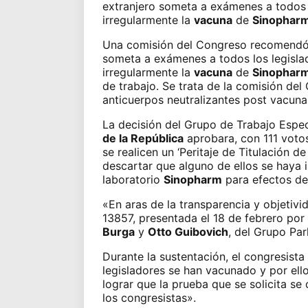
extranjero
someta a exámenes a todos l
irregularmente la
vacuna
de
Sinophar
Una comisión del Congreso recomendó e
someta a exámenes
a todos los legisla
irregularmente
la
vacuna
de
Sinophar
de trabajo. Se trata de la comisión del
anticuerpos neutralizantes post vacuna,
La decisión del Grupo de Trabajo Espec
de la República
aprobara, con 111 votos
se realicen un ‘Peritaje de Titulación 
descartar que alguno de ellos
se haya 
laboratorio
Sinopharm
para efectos de 
«En aras de la transparencia y objetivi
13857, presentada el 18 de febrero por
Burga
y
Otto Guibovich
, del Grupo Par
Durante la sustentación, el congresista
legisladores se han vacunado y por ello
lograr que la prueba que se solicita s
los congresistas».