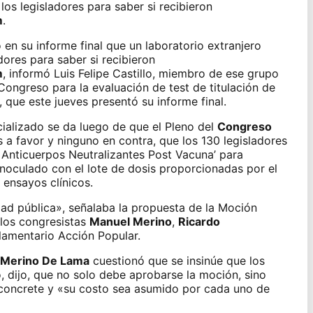
os legisladores
para saber si recibieron
m
.
n su informe final que un laboratorio extranjero
dores para saber si recibieron
m
, informó Luis Felipe Castillo, miembro de ese grupo
 Congreso para la evaluación de test de titulación de
 que este jueves presentó su informe final.
ializado se da luego de que el Pleno del
Congreso
 a favor y ninguno en contra, que los 130 legisladores
de Anticuerpos Neutralizantes Post Vacuna’ para
inoculado con el lote de dosis proporcionadas
por el
ensayos clínicos.
dad pública», señalaba la propuesta de la Moción
 los congresistas
Manuel Merino
,
Ricardo
lamentario Acción Popular.
Merino De Lama
cuestionó que se insinúe que los
, dijo, que no solo debe aprobarse la moción, sino
e concrete y «su costo sea asumido por cada uno de