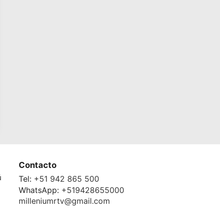
Contacto
ú
Tel:
+51 942 865 500
WhatsApp:
+519428655000
milleniumrtv@gmail.com