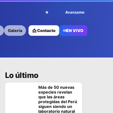
Avanzamos Contigo
s
Galería
📩 Contacto
EN VIVO
Lo último
Más de 50 nuevas
especies revelan
que las áreas
protegidas del Perú
siguen siendo un
laboratorio natural