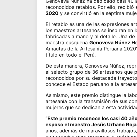
Genoveva Núñez ha dedicado casi 40 
reconocidos
retablos
. Por ello, recibió 
2020
y se convirtió en la séptima mujer
El
retablo
es una de las expresiones ar
los
maestros artesanos
se inspiran en 
fabricadas a mano y al detalle. Una de 
maestra cusqueña
Genoveva Núñez He
Amautas de la Artesanía Peruana 2020” 
título en todo el Perú.
De esta manera, Genoveva Núñez, repres
al selecto grupo de 36 artesanos que p
reconocidos por su destacada trayecto
concede el Estado peruano a la artesan
Asimismo, este premio distingue la labo
artesanía con la transmisión de sus c
mujeres que se dedican a esta actividad
“
Este premio reconoce los casi 40 año
esposo el maestro Jesús Urbano Rojas
años, además de maravillosos trabajos,
compromiso para preservar el patrimoni