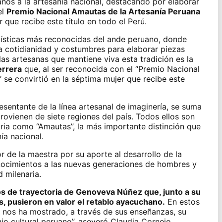
años a la
artesanía nacional
, destacando por elaborar
el
Premio Nacional Amautas de la Artesanía Peruana
 que recibe este título en todo el Perú.
tísticas más reconocidas del ande peruano, donde
la cotidianidad y costumbres para elaborar piezas
las artesanas que mantiene viva esta tradición es la
rrera
que, al ser reconocida con el “Premio Nacional
se convirtió en la séptima mujer que recibe este
entante de la línea artesanal de imaginería, se suma
rovienen de siete regiones del país. Todos ellos son
ria como “Amautas”, la más importante distinción que
ía nacional.
r de la maestra por su aporte al desarrollo de la
onocimientos a las nuevas generaciones de hombres y
 milenaria.
s de trayectoria de Genoveva Núñez que, junto a su
, pusieron en valor el retablo ayacuchano.
En estos
 nos ha mostrado, a través de sus enseñanzas, su
o cultural peruano”, aseveró Claudia Cornejo,