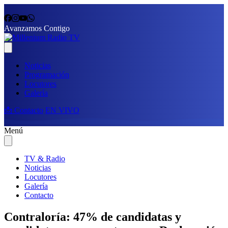
Avanzamos Contigo
Noticias
Programación
Locutores
Galería
📩 Contacto
EN VIVO
Menú
TV & Radio
Noticias
Locutores
Galería
Contacto
Contraloría: 47% de candidatas y