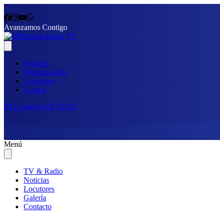
Avanzamos Contigo
Noticias
Programación
Locutores
Galería
📩 Contacto
EN VIVO
Menú
TV & Radio
Noticias
Locutores
Galería
Contacto