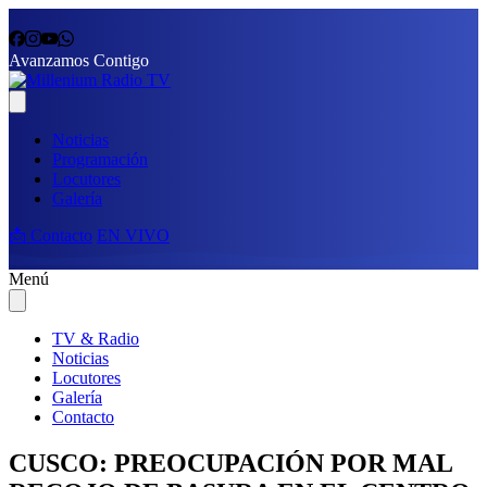
Avanzamos Contigo
Noticias
Programación
Locutores
Galería
📩 Contacto
EN VIVO
Menú
TV & Radio
Noticias
Locutores
Galería
Contacto
CUSCO: PREOCUPACIÓN POR MAL