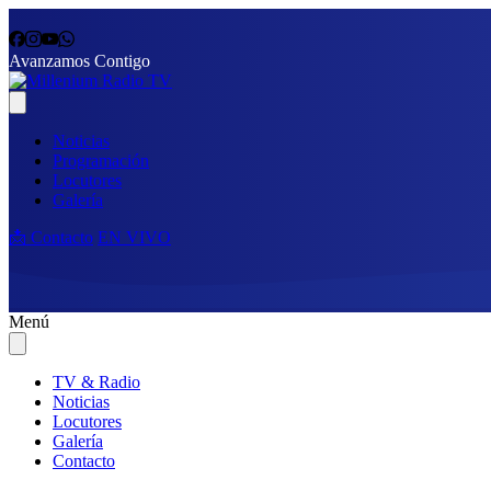
Avanzamos Contigo
Noticias
Programación
Locutores
Galería
📩 Contacto
EN VIVO
Menú
TV & Radio
Noticias
Locutores
Galería
Contacto