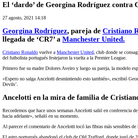
El ‘dardo’ de Georgina Rodríguez contra C
27 agosto, 2021 14:18
Georgina Rodríguez
, pareja de
Cristiano 
llegada de ‘CR7’ a
Manchester United.
Cristiano Ronaldo
vuelve a
Manchester United
, club donde se consag
del futbolista portugués festejaron la vuelta a la Premier League.
Primero fue su madre Dolores Aveiro y luego su pareja, la modelo es
«Espero no salga Ancelotti desmintiendo esto también», escribió Geor
Devils’.
Ancelotti en la mira de familia de Cristian
Recordemos que hace unos semanas Ancelotti salió en conferencia de 
hacia adelante», señaló en su momento.
Al parecer el comentario de Ancelotti tocó las fibras más sensibles de
El astro portugués abandonó el club de Old Trafford, donde jugó de 2