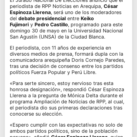
periodista de RPP Noticias en Arequipa,
César
Espinoza Llerena
, será uno de los moderadores
del
debate presidencial
entre
Keiko
Fujimori
y
Pedro Castillo
, programado para
este
domingo 30 de mayo en la Universidad Nacional
San Agustín (UNSA)
de la Ciudad Blanca.
El periodista, con 11 años de experiencia en
diversos medios de prensa, formará dupla con la
comunicadora arequipeña Doris Cornejo Paredes,
tras una decisión de consenso entre los partidos
políticos Fuerza Popular y Perú Libre.
«Para serte sincero, estoy nervioso tras esta
honrosa designación», respondió César Espinoza
Llerena a la pregunta de Mónica Delta durante el
programa Ampliación de Noticias de RPP, al cual,
el periodista
dio sus primeras declaraciones tras
conocerse su elección
.
«Espero cumplir con las expectativas no solo de
ambos partidos políticos, sino de la población
peruana», añadió
César Espinoza Llerena
, quien