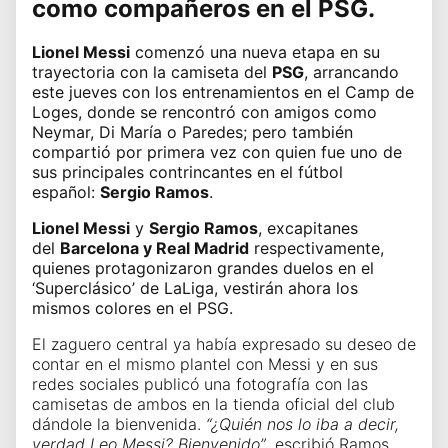
como compañeros en el
PSG
.
Lionel Messi
comenzó una nueva etapa en su
trayectoria con la camiseta del
PSG
, arrancando
este jueves con los entrenamientos en el Camp de
Loges, donde se rencontró con amigos como
Neymar, Di María o Paredes; pero también
compartió por primera vez con quien fue uno de
sus principales contrincantes en el fútbol
español:
Sergio Ramos
.
Lionel Messi
y
Sergio Ramos
, excapitanes
del
Barcelona y Real Madrid
respectivamente,
quienes protagonizaron grandes duelos en el
‘Superclásico’ de LaLiga, vestirán ahora los
mismos colores en el PSG.
El zaguero central ya había expresado su deseo de
contar en el mismo plantel con Messi y en sus
redes sociales publicó una fotografía con las
camisetas de ambos en la tienda oficial del club
dándole la bienvenida.
“¿Quién nos lo iba a decir,
verdad Leo Messi? Bienvenido”
, escribió Ramos.