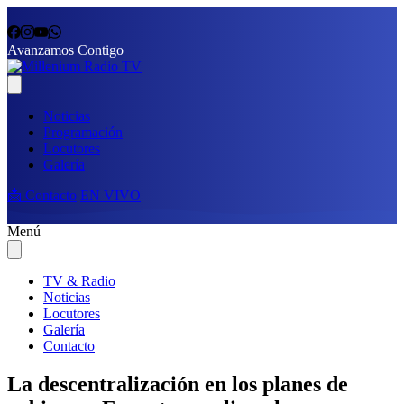
Avanzamos Contigo
Noticias
Programación
Locutores
Galería
📩 Contacto
EN VIVO
Menú
TV & Radio
Noticias
Locutores
Galería
Contacto
La descentralización en los planes de