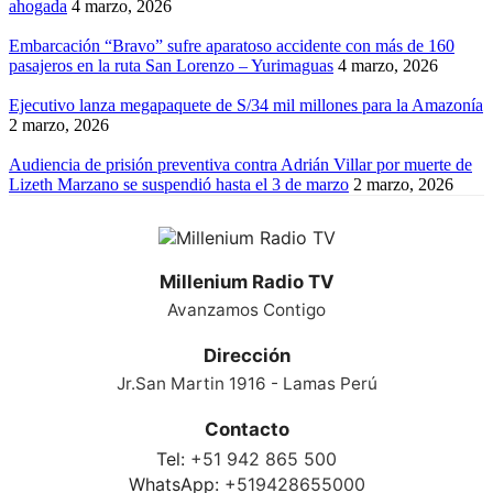
ahogada
4 marzo, 2026
Embarcación “Bravo” sufre aparatoso accidente con más de 160
pasajeros en la ruta San Lorenzo – Yurimaguas
4 marzo, 2026
Ejecutivo lanza megapaquete de S/34 mil millones para la Amazonía
2 marzo, 2026
Audiencia de prisión preventiva contra Adrián Villar por muerte de
Lizeth Marzano se suspendió hasta el 3 de marzo
2 marzo, 2026
Millenium Radio TV
Avanzamos Contigo
Dirección
Jr.San Martin 1916 - Lamas Perú
Contacto
Tel:
+51 942 865 500
WhatsApp:
+519428655000