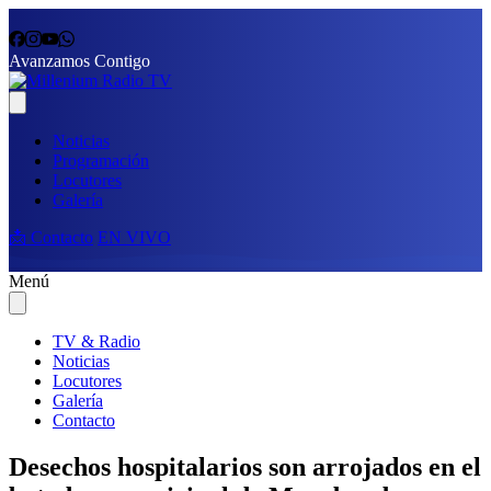
Avanzamos Contigo
Noticias
Programación
Locutores
Galería
📩 Contacto
EN VIVO
Menú
TV & Radio
Noticias
Locutores
Galería
Contacto
Desechos hospitalarios son arrojados en el