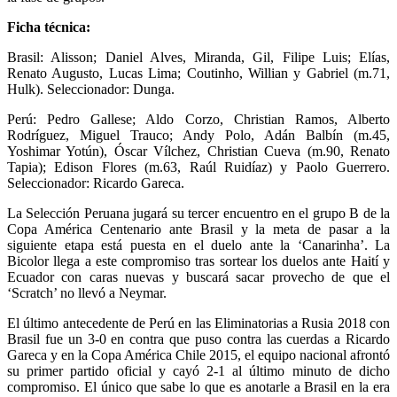
Ficha técnica:
Brasil: Alisson; Daniel Alves, Miranda, Gil, Filipe Luis; Elías,
Renato Augusto, Lucas Lima; Coutinho, Willian y Gabriel (m.71,
Hulk). Seleccionador: Dunga.
Perú: Pedro Gallese; Aldo Corzo, Christian Ramos, Alberto
Rodríguez, Miguel Trauco; Andy Polo, Adán Balbín (m.45,
Yoshimar Yotún), Óscar Vílchez, Christian Cueva (m.90, Renato
Tapia); Edison Flores (m.63, Raúl Ruidíaz) y Paolo Guerrero.
Seleccionador: Ricardo Gareca.
La Selección Peruana jugará su tercer encuentro en el grupo B de la
Copa América Centenario ante Brasil y la meta de pasar a la
siguiente etapa está puesta en el duelo ante la ‘Canarinha’. La
Bicolor llega a este compromiso tras sortear los duelos ante Haití y
Ecuador con caras nuevas y buscará sacar provecho de que el
‘Scratch’ no llevó a Neymar.
El último antecedente de Perú en las Eliminatorias a Rusia 2018 con
Brasil fue un 3-0 en contra que puso contra las cuerdas a Ricardo
Gareca y en la Copa América Chile 2015, el equipo nacional afrontó
su primer partido oficial y cayó 2-1 al último minuto de dicho
compromiso. El único que sabe lo que es anotarle a Brasil en la era