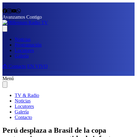
Avanzamos Contigo
Noticias
Programación
Locutores
Galería
📩 Contacto
EN VIVO
Menú
TV & Radio
Noticias
Locutores
Galería
Contacto
Perú desplaza a Brasil de la copa