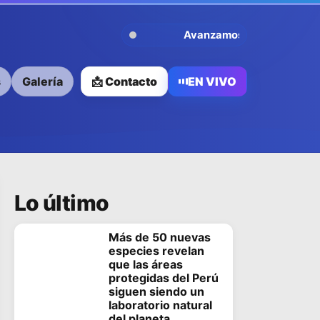
Avanzamos Contigo
s
Galería
📩 Contacto
EN VIVO
Lo último
Más de 50 nuevas
especies revelan
que las áreas
protegidas del Perú
siguen siendo un
laboratorio natural
del planeta