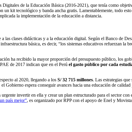
s Digitales de la Educación Básica (2016-2021), que tenía como objetiv
n un kit tecnológico y banda ancha gratis. Lamentablemente, todo esto s
plicada la implementación de la educación a distancia.
e a las clases didácticas y a la educación digital. Según el Banco de D
infraestructura básica, es decir, “los sistemas educativos refuerzan la b
cación ha recibido la mayor proporción del presupuesto público, los gobi
IPAE de 2017 indican que en el Perú
el gasto público por cada estudi
especto al 2020, llegando a los
S/ 32 715 millones
. Las estrategias que 
, el Gobierno espera conseguir avances hacia una educación de calidad y
 urgente invertir en ella y crear un plan estructurado para el sector co
un país mejor”
, es organizado por RPP con el apoyo de Enel y Movista