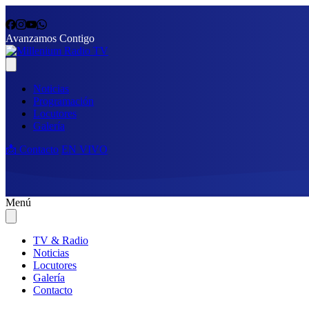
Avanzamos Contigo
Noticias
Programación
Locutores
Galería
📩 Contacto
EN VIVO
Menú
TV & Radio
Noticias
Locutores
Galería
Contacto