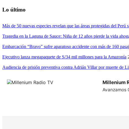
Lo último
Más de 50 nuevas especies revelan que las áreas protegidas del Perú s
Tragedia en la Laguna de Sauce: Niña de 12 años pierde la vida ahog
Embarcación “Bravo” sufre aparatoso accidente con más de 160 pasaj
Ejecutivo lanza megapaquete de S/34 mil millones para la Amazonía
Audiencia de prisión preventiva contra Adrián Villar por muerte de L
Millenium 
Avanzamos 