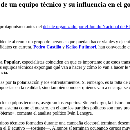
de un equipo técnico y su influencia en el g
protagonismo antes del
debate organizado por el Jurado Nacional de E
dente al reunir un grupo de personas que puedan hacer viables y ejecut
didatos en carrera,
Pedro Castillo
y
Keiko Fujimori
, han convocado es
a Popular
, especialistas coinciden en que es importante que estos tran
equipos técnicos expongan qué van a hacer y cómo lo van a hacer le va 
ncia.
 por la polarización y los enfrentamientos. Si embargo, es la falta de c
uestas en la realidad, sino también conocer quiénes van a encargarse d
 los equipos técnicos, aseguran los expertos. Sin embargo, la historia 
un sistema como el nuestro, en el que los partidos políticos son muy pr
obierno», comenta el analista político Iván Lanegra.
equipos técnicos formados durante una campaña electoral terminan dese
en el Ejecutivo —sostiene—. Algunos sí terminan ocupando cargos muy i