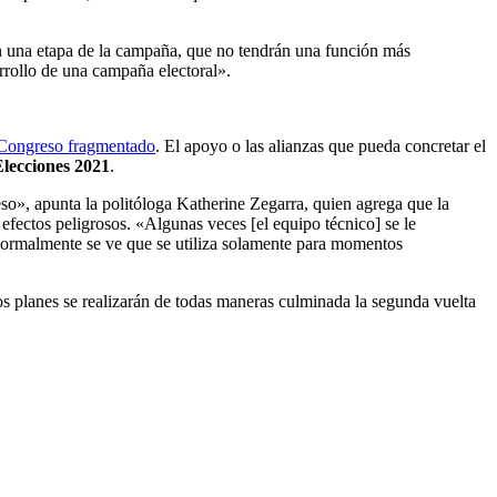
en una etapa de la campaña, que no tendrán una función más
rrollo de una campaña electoral».
Congreso fragmentado
. El apoyo o las alianzas que pueda concretar el
Elecciones 2021
.
o», apunta la politóloga Katherine Zegarra, quien agrega que la
efectos peligrosos. «Algunas veces [el equipo técnico] se le
e normalmente se ve que se utiliza solamente para momentos
os planes se realizarán de todas maneras culminada la segunda vuelta