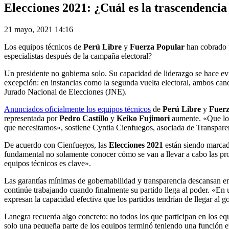
Elecciones 2021: ¿Cuál es la trascendencia 
21 mayo, 2021 14:16
Los equipos técnicos de
Perú Libre
y
Fuerza Popular
han cobrado 
especialistas después de la campaña electoral?
Un presidente no gobierna solo. Su capacidad de liderazgo se hace evi
excepción: en instancias como la segunda vuelta electoral, ambos can
Jurado Nacional de Elecciones (JNE).
Anunciados oficialmente los equipos técnicos
de
Perú Libre
y
Fuerz
representada por
Pedro Castillo
y
Keiko Fujimori
aumente. «Que los 
que necesitamos», sostiene Cyntia Cienfuegos, asociada de Transpare
De acuerdo con Cienfuegos, las
Elecciones 2021
están siendo marcadas
fundamental no solamente conocer cómo se van a llevar a cabo las prop
equipos técnicos es clave».
Las garantías mínimas de gobernabilidad y transparencia descansan en
continúe trabajando cuando finalmente su partido llega al poder. «En 
expresan la capacidad efectiva que los partidos tendrían de llegar al g
Lanegra recuerda algo concreto: no todos los que participan en los 
solo una pequeña parte de los equipos terminó teniendo una función 