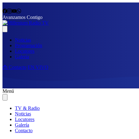
Avanzamos Contigo
Noticias
Programación
Locutores
Galería
📩 Contacto
EN VIVO
Menú
TV & Radio
Noticias
Locutores
Galería
Contacto