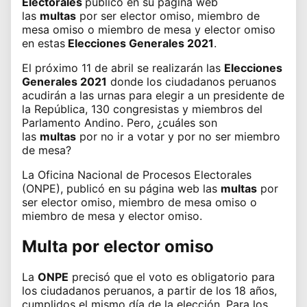
Electorales
publicó en su página web
las
multas
por ser elector omiso, miembro de
mesa omiso o miembro de mesa y elector omiso
en estas
Elecciones Generales 2021
.
El próximo 11 de abril se realizarán las
Elecciones
Generales 2021
donde los ciudadanos peruanos
acudirán a las urnas para elegir a un presidente de
la República, 130 congresistas y miembros del
Parlamento Andino. Pero, ¿cuáles son
las
multas
por no ir a votar y por no ser miembro
de mesa?
La
Oficina Nacional de Procesos Electorales
(ONPE)
, publicó en su página web las
multas
por
ser elector omiso, miembro de mesa omiso o
miembro de mesa y elector omiso.
Multa por elector omiso
La
ONPE
precisó que el voto es obligatorio para
los ciudadanos peruanos, a partir de los 18 años,
cumplidos el mismo día de la elección. Para los