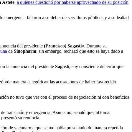
h Astete
,
a quienes cuestionó por haberse aprovechado de su posición
 emergencia faltaron a su deber de servidoras públicos y a su lealtad
anuencia del presidente
(Francisco) Sagasti
«. Durante su
cuna
de
Sinopharm
; sin embargo, rechazó que esto se haya dado a
con la anuencia del presidente
Sagasti
, soy consciente del error que
azó «de manera categórica» las acusaciones de haber favorecido
ación no tuvo que ver con el proceso de negociación ni con beneficios
o de transición y emergencia. Asimismo, señaló que, al tomar
, presentó su renuncia.
ción de vacunarme que se me había presentado de manera repetida