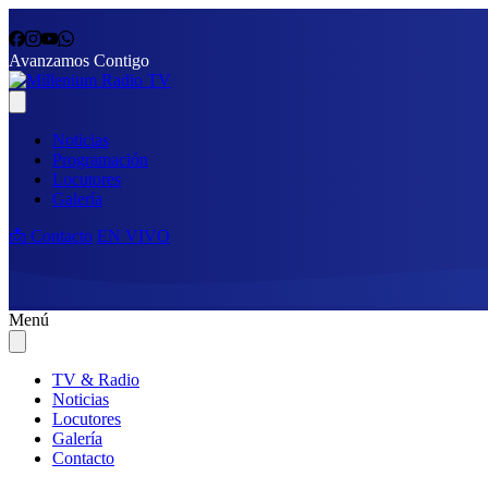
Avanzamos Contigo
Noticias
Programación
Locutores
Galería
📩 Contacto
EN VIVO
Menú
TV & Radio
Noticias
Locutores
Galería
Contacto