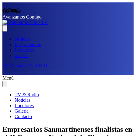
Avanzamos Contigo
Noticias
Programación
Locutores
Galería
📩 Contacto
EN VIVO
Menú
TV & Radio
Noticias
Locutores
Galería
Contacto
Empresarios Sanmartinenses finalistas en