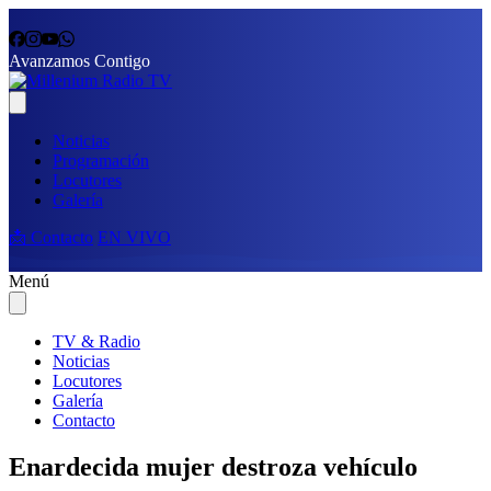
Avanzamos Contigo
Noticias
Programación
Locutores
Galería
📩 Contacto
EN VIVO
Menú
TV & Radio
Noticias
Locutores
Galería
Contacto
Enardecida mujer destroza vehículo