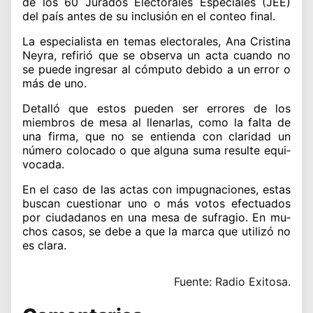
de los 60 Jurados Electorales Es­peciales (JEE)
del país an­tes de su inclusión en el conteo final.
La especialista en temas electorales, Ana Cristina
Neyra, refirió que se obser­va un acta cuando no
se pue­de ingresar al cómputo debi­do a un error o
más de uno.
Detalló que estos pue­den ser errores de los
miembros de mesa al lle­narlas, como la falta de
una firma, que no se en­tienda con claridad un
número colocado o que alguna suma resulte equi­
vocada.
En el caso de las actas con impugnaciones, es­tas
buscan cuestionar uno o más votos efectuados
por ciudadanos en una mesa de sufragio. En mu­
chos casos, se debe a que la marca que utilizó no
es clara.
Fuente: Radio Exitosa.