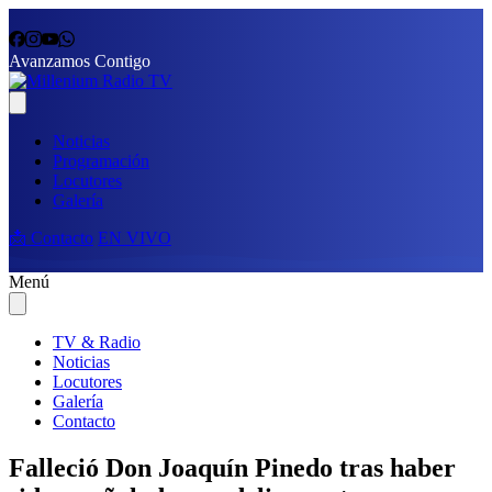
Avanzamos Contigo
Noticias
Programación
Locutores
Galería
📩 Contacto
EN VIVO
Menú
TV & Radio
Noticias
Locutores
Galería
Contacto
Falleció Don Joaquín Pinedo tras haber