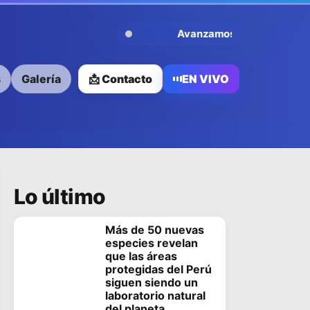
Avanzamos Contigo
s
Galería
📩 Contacto
EN VIVO
Lo último
Más de 50 nuevas
especies revelan
que las áreas
protegidas del Perú
siguen siendo un
laboratorio natural
del planeta