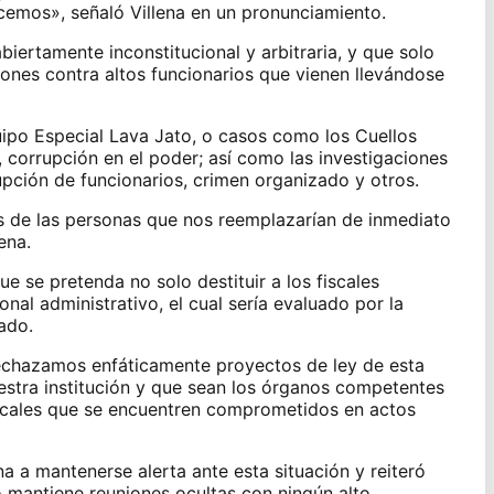
emos», señaló Villena en un pronunciamiento.
biertamente inconstitucional y arbitraria, y que solo
ciones contra altos funcionarios que vienen llevándose
ipo Especial Lava Jato, o casos como los Cuellos
, corrupción en el poder; así como las investigaciones
upción de funcionarios, crimen organizado y otros.
s de las personas que nos reemplazarían de inmediato
ena.
 que se pretenda no solo destituir a los fiscales
nal administrativo, el cual sería evaluado por la
ado.
echazamos enfáticamente proyectos de ley de esta
estra institución y que sean los órganos competentes
iscales que se encuentren comprometidos en actos
na a mantenerse alerta ante esta situación y reiteró
 mantiene reuniones ocultas con ningún alto