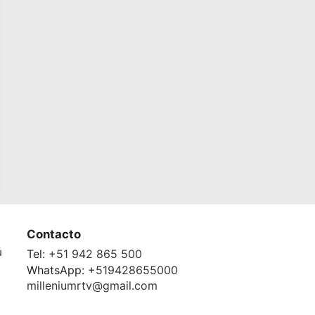
Contacto
ú
Tel:
+51 942 865 500
WhatsApp:
+519428655000
milleniumrtv@gmail.com