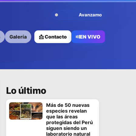
Avanzamos Contigo
s
Galería
📩 Contacto
EN VIVO
Lo último
Más de 50 nuevas
especies revelan
que las áreas
protegidas del Perú
siguen siendo un
laboratorio natural