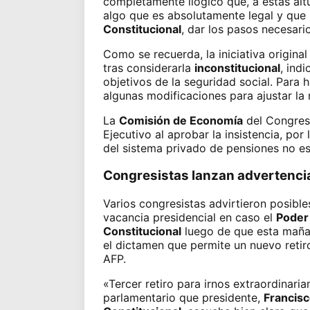
completamente ilógico que, a estas alt
algo que es absolutamente legal y que 
Constitucional
, dar los pasos necesario
Como se recuerda, la iniciativa origina
tras considerarla
inconstitucional
, ind
objetivos de la seguridad social. Para h
algunas
modificaciones
para ajustar la
La
Comisión de Economía
del Congres
Ejecutivo al aprobar la insistencia, po
del sistema privado de pensiones no es 
Congresistas lanzan advertencia
Varios congresistas advirtieron posible
vacancia presidencial en caso el
Poder
Constitucional
luego de que esta maña
el dictamen que permite un nuevo retir
AFP.
«Tercer retiro para irnos extraordinari
parlamentario que presidente,
Francisc