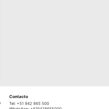
Contacto
ú
Tel:
+51 942 865 500
WhatsApp:
+519428655000