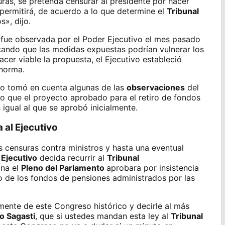
uras, se pretenda censurar al presidente por hacer
permitirá, de acuerdo a lo que determine el
Tribunal
s», dijo.
l fue observada por el
Poder Ejecutivo
el mes pasado
icando que las medidas expuestas podrían vulnerar los
acer viable la propuesta, el Ejecutivo estableció
 norma.
o tomó en cuenta algunas de las
observaciones
del
r lo que el proyecto aprobado para el retiro de fondos
igual al que se aprobó inicialmente.
 al Ejecutivo
s censuras contra ministros y hasta una eventual
 Ejecutivo
decida recurrir al
Tribunal
na el
Pleno del Parlamento
aprobara por insistencia
o de los
fondos de pensiones
administrados por las
amente de este Congreso histórico y decirle al más
o Sagasti
, que si ustedes mandan esta ley al
Tribunal