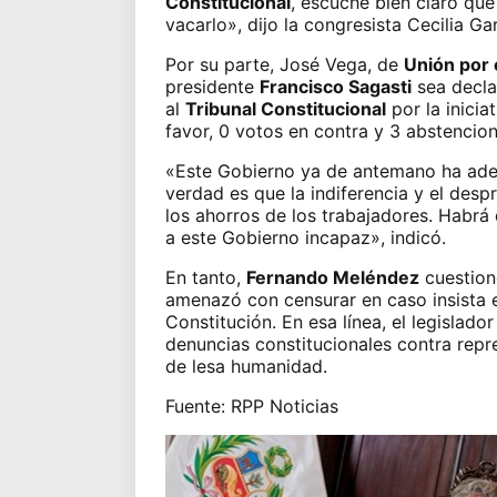
Constitucional
, escuche bien claro qu
vacarlo», dijo la congresista Cecilia G
Por su parte, José Vega, de
Unión por 
presidente
Francisco Sagasti
sea decla
al
Tribunal Constitucional
por la inicia
favor, 0 votos en contra y 3 abstencion
«Este Gobierno ya de antemano ha adel
verdad es que la indiferencia y el despr
los ahorros de los trabajadores. Habrá
a este Gobierno incapaz», indicó.
En tanto,
Fernando Meléndez
cuestion
amenazó con censurar en caso insista e
Constitución. En esa línea, el legislador
denuncias constitucionales contra repr
de lesa humanidad.
Fuente: RPP Noticias