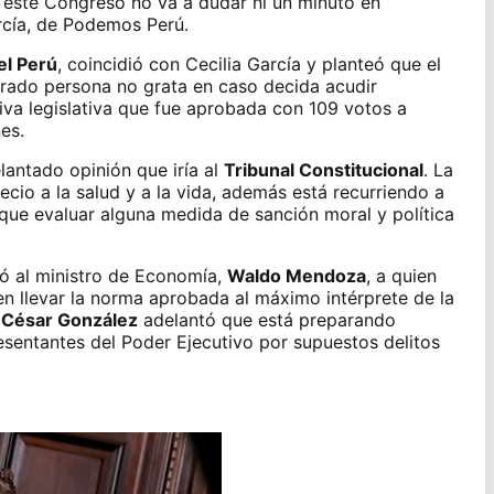
e este Congreso no va a dudar ni un minuto en
arcía, de Podemos Perú.
el Perú
, coincidió con Cecilia García y planteó que el
rado persona no grata en caso decida acudir
tiva legislativa que fue aprobada con 109 votos a
es.
antado opinión que iría al
Tribunal Constitucional
. La
ecio a la salud y a la vida, además está recurriendo a
 que evaluar alguna medida de sanción moral y política
ó al ministro de Economía,
Waldo Mendoza
, a quien
n llevar la norma aprobada al máximo intérprete de la
César González
adelantó que está preparando
esentantes del Poder Ejecutivo por supuestos delitos