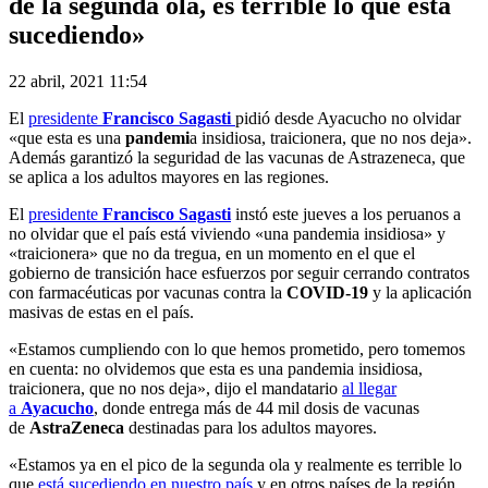
de la segunda ola, es terrible lo que está
sucediendo»
22 abril, 2021 11:54
El
presidente
Francisco Sagasti
pidió desde Ayacucho no olvidar
«que esta es una
pandemi
a insidiosa, traicionera, que no nos deja».
Además garantizó la seguridad de las vacunas de Astrazeneca, que
se aplica a los adultos mayores en las regiones.
El
presidente
Francisco Sagasti
instó este jueves a los peruanos a
no olvidar que el país está viviendo «una pandemia insidiosa» y
«traicionera» que no da tregua, en un momento en el que el
gobierno de transición hace esfuerzos por seguir cerrando contratos
con farmacéuticas por vacunas contra la
COVID-19
y la aplicación
masivas de estas en el país.
«Estamos cumpliendo con lo que hemos prometido, pero tomemos
en cuenta: no olvidemos que esta es una pandemia insidiosa,
traicionera, que no nos deja», dijo el mandatario
al llegar
a
Ayacucho
, donde entrega más de 44 mil dosis de vacunas
de
AstraZeneca
destinadas para los adultos mayores.
«Estamos ya en el pico de la segunda ola y realmente es terrible lo
que
está sucediendo en nuestro país
y en otros países de la región,