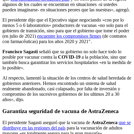
algunos de los cuales se encuentran en situaciones -si ustedes
pueden imaginarse- en situaciones peores que las nuestras», agregó.
El presidente dijo que el Ejecutivo sigue negociando «con por lo
menos 5 o 6 laboratorios» productores de vacunas «no solo para el
gobienro de transición, sino para que el gobierno que tome el poder
(en julio de 2021)
encuentre los compromisos firmes
(de contratos
con farmacéuticas) para los años 2020 y 2021″.
Francisco Sagasti
señaló que su gobierno no solo hace todo lo
posible por vacunar contra la
COVID-19
a la población, sino que
también busca garantizar los servicios hospitalarios «en la medida de
lo posible».
Al respecto, lamentó la situación de los centros de salud heredada de
gobiernos anteriores. Hemos encontrado un sistema de salud
realmente abandonado, casi colapsado, por falta de inversión y
compromiso de los sucesivos gobiernos de los ultimos 20 a 30
años», dijo.
Garantiza seguridad de vacuna de AstraZeneca
El presidente Sagasti aseguró que la vacuna de
AstraZeneca
que se
distribuye en las regiones del país
para la vacunación de adultos
mayores «es totalmente segura para la gran mayoría».