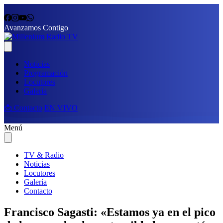
Avanzamos Contigo
Noticias
Programación
Locutores
Galería
📩 Contacto
EN VIVO
Menú
TV & Radio
Noticias
Locutores
Galería
Contacto
Francisco Sagasti: «Estamos ya en el pico