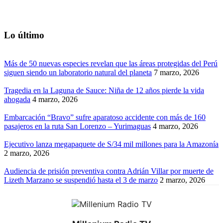
Lo último
Más de 50 nuevas especies revelan que las áreas protegidas del Perú
siguen siendo un laboratorio natural del planeta
7 marzo, 2026
Tragedia en la Laguna de Sauce: Niña de 12 años pierde la vida
ahogada
4 marzo, 2026
Embarcación “Bravo” sufre aparatoso accidente con más de 160
pasajeros en la ruta San Lorenzo – Yurimaguas
4 marzo, 2026
Ejecutivo lanza megapaquete de S/34 mil millones para la Amazonía
2 marzo, 2026
Audiencia de prisión preventiva contra Adrián Villar por muerte de
Lizeth Marzano se suspendió hasta el 3 de marzo
2 marzo, 2026