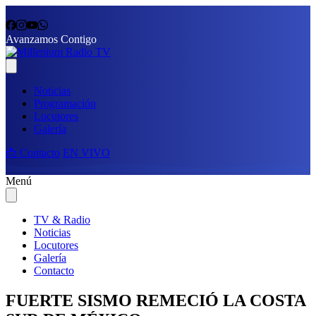
Avanzamos Contigo
Noticias
Programación
Locutores
Galería
📩 Contacto
EN VIVO
Menú
TV & Radio
Noticias
Locutores
Galería
Contacto
FUERTE SISMO REMECIÓ LA COSTA