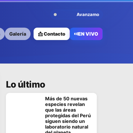
Avanzamos Contigo
s
Galería
📩 Contacto
EN VIVO
Lo último
Más de 50 nuevas
especies revelan
que las áreas
protegidas del Perú
siguen siendo un
laboratorio natural
del planeta