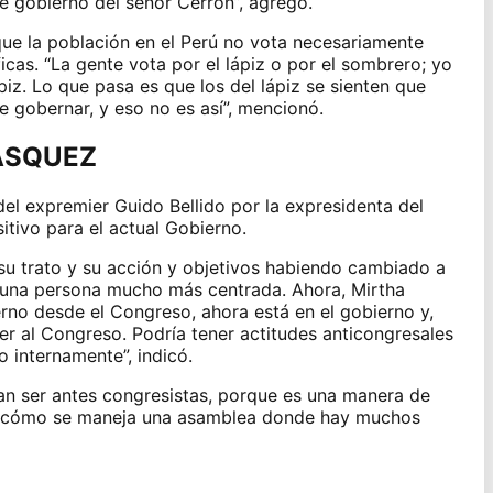
e gobierno del señor Cerrón”, agregó.
que la población en el Perú no vota necesariamente
icas. “La gente vota por el lápiz o por el sombrero; yo
piz. Lo que pasa es que los del lápiz se sienten que
e gobernar, y eso no es así”, mencionó.
ÁSQUEZ
del expremier
Guido Bellido
por la expresidenta del
sitivo para el actual Gobierno.
su trato y su acción y objetivos habiendo cambiado a
n una persona mucho más centrada. Ahora, Mirtha
rno desde el Congreso, ahora está en el gobierno y,
er al Congreso. Podría tener actitudes anticongresales
 internamente”, indicó.
ían ser antes congresistas, porque es una manera de
y cómo se maneja una asamblea donde hay muchos