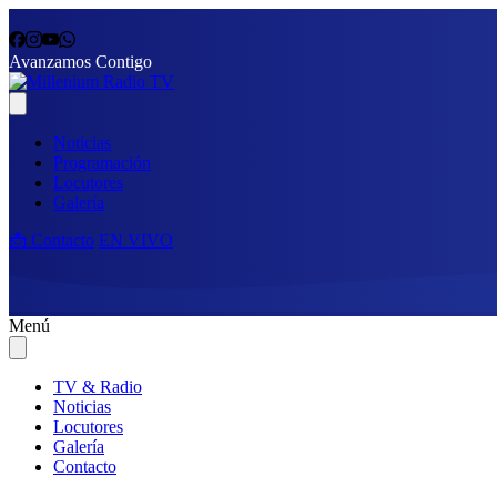
Avanzamos Contigo
Noticias
Programación
Locutores
Galería
📩 Contacto
EN VIVO
Menú
TV & Radio
Noticias
Locutores
Galería
Contacto