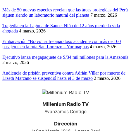
Más de 50 nuevas especies revelan que las áreas protegidas del Perú
siguen siendo un laboratorio natural del planeta
7 marzo, 2026
Tragedia en la Laguna de Sauce: Niña de 12 años pierde la vida
ahogada
4 marzo, 2026
Embarcación “Bravo” sufre aparatoso accidente con más de 160
pasajeros en la ruta San Lorenzo – Yurimaguas
4 marzo, 2026
Ejecutivo lanza megapaquete de S/34 mil millones para la Amazonía
2 marzo, 2026
Audiencia de prisión preventiva contra Adrián Villar por muerte de
Lizeth Marzano se suspendió hasta el 3 de marzo
2 marzo, 2026
Millenium Radio TV
Avanzamos Contigo
Dirección