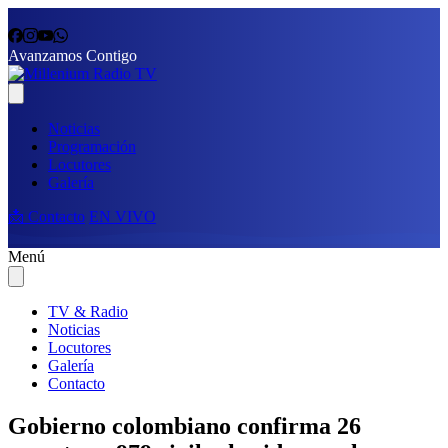
Avanzamos Contigo
Noticias
Programación
Locutores
Galería
📩 Contacto
EN VIVO
Menú
TV & Radio
Noticias
Locutores
Galería
Contacto
Gobierno colombiano confirma 26