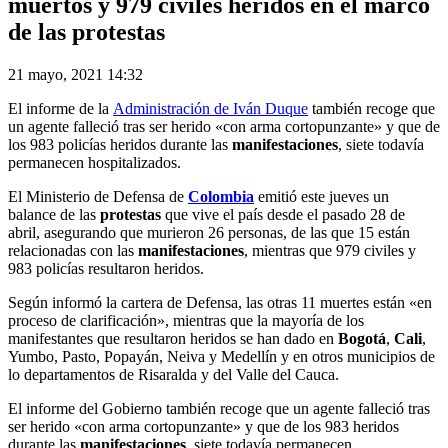
muertos y 979 civiles heridos en el marco
de las protestas
21 mayo, 2021 14:32
El informe de la
Administración de Iván Duque
también recoge que
un agente falleció tras ser herido «con arma cortopunzante» y que de
los 983 policías heridos durante las
manifestaciones
, siete todavía
permanecen hospitalizados.
El Ministerio de Defensa de
Colombia
emitió este jueves un
balance de las
protestas
que vive el país desde el pasado 28 de
abril, asegurando que murieron 26 personas, de las que 15 están
relacionadas con las
manifestaciones
, mientras que 979 civiles y
983 policías resultaron heridos.
Según informó la cartera de Defensa, las otras 11 muertes están «en
proceso de clarificación», mientras que la mayoría de los
manifestantes que resultaron heridos se han dado en
Bogotá
,
Cali
,
Yumbo, Pasto, Popayán, Neiva y Medellín y en otros municipios de
lo departamentos de Risaralda y del Valle del Cauca.
El informe del Gobierno también recoge que un agente falleció tras
ser herido «con arma cortopunzante» y que de los 983 heridos
durante las
manifestaciones
, siete todavía permanecen