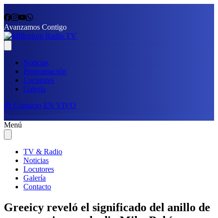
Avanzamos Contigo
Noticias
Programación
Locutores
Galería
📩 Contacto
EN VIVO
Menú
TV & Radio
Noticias
Locutores
Galería
Contacto
Greeicy reveló el significado del anillo de