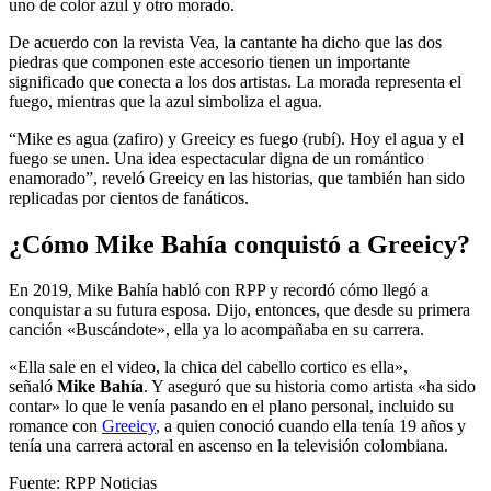
uno de color azul y otro morado.
De acuerdo con la revista Vea, la cantante ha dicho que las dos
piedras que componen este accesorio tienen un importante
significado que conecta a los dos artistas. La morada representa el
fuego, mientras que la azul simboliza el agua.
“Mike es agua (zafiro) y Greeicy es fuego (rubí). Hoy el agua y el
fuego se unen. Una idea espectacular digna de un romántico
enamorado”, reveló Greeicy en las historias, que también han sido
replicadas por cientos de fanáticos.
¿Cómo Mike Bahía conquistó a Greeicy?
En 2019, Mike Bahía habló con RPP y recordó cómo llegó a
conquistar a su futura esposa. Dijo, entonces, que desde su primera
canción «Buscándote», ella ya lo acompañaba en su carrera.
«Ella sale en el video, la chica del cabello cortico es ella»,
señaló
Mike Bahía
. Y aseguró que su historia como artista «ha sido
contar» lo que le venía pasando en el plano personal, incluido su
romance con
Greeicy
, a quien conoció cuando ella tenía 19 años y
tenía una carrera actoral en ascenso en la televisión colombiana.
Fuente: RPP Noticias